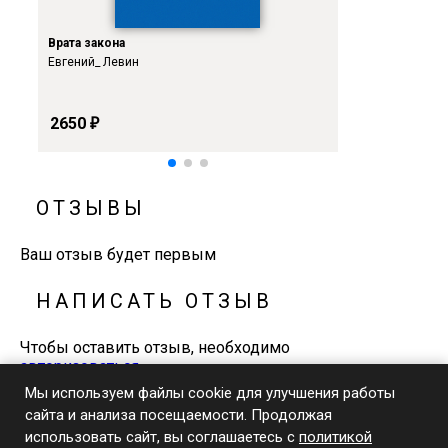
Врата закона
Руководств
Евгений_ Левин
Сендер Кап
2650
550
₽
₽
ОТЗЫВЫ
Ваш отзыв будет первым
НАПИСАТЬ ОТЗЫВ
Чтобы оставить отзыв, необходимо
авторизоваться
Мы используем файлы cookie для улучшения работы
сайта и анализа посещаемости. Продолжая
+7-929-648-0-770
использовать сайт, вы соглашаетесь с
политикой
Телефон и WhatsApp