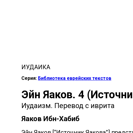
ИУДАИКА
Серия:
Библиотека еврейских текстов
Эйн Яаков. 4 (Источни
Иудаизм. Перевод с иврита
Яаков Ибн-Хабиб
Эйн Яаков [“Источник Яакова”] предст