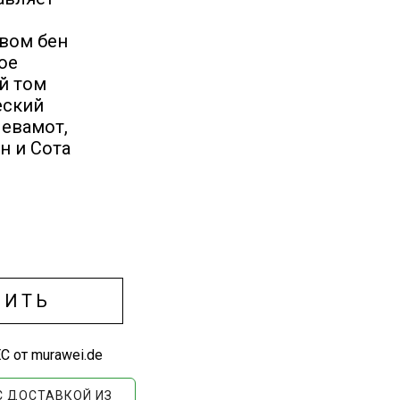
овом бен
ое
й том
еский
Йевамот,
н и Сота
ПИТЬ
С от murawei.de
С ДОСТАВКОЙ ИЗ