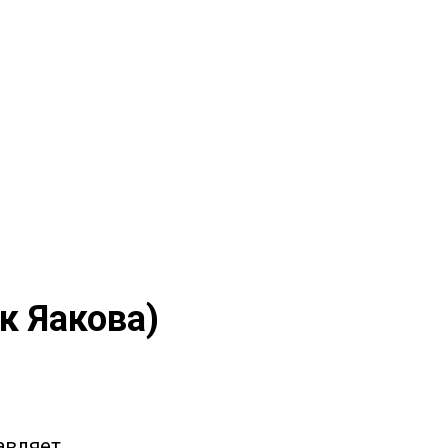
к Яакова)
авляет