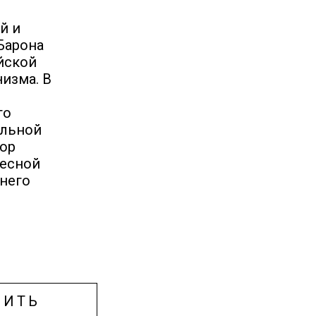
й и
Барона
йской
низма. В
го
ельной
тор
тесной
внего
ПИТЬ