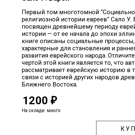
Первый том многотомной “Социально
религиозной истории евреев” Сало У. 
посвящен древнейшему периоду евре
истории — от ее начала до эпохи элли
книге описаны социальные процессы,
характерные для становления и ранне
развития еврейского народа. Отличит
чертой этой книги является то, что ав
рассматривает еврейскую историю в 
связи с историей других народов дре
Ближнего Востока.
1200
₽
На складе: много
КУ