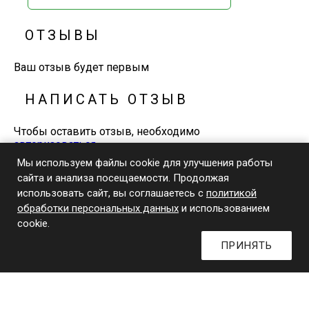
ОТЗЫВЫ
Ваш отзыв будет первым
НАПИСАТЬ ОТЗЫВ
Чтобы оставить отзыв, необходимо
авторизоваться
Мы используем файлы cookie для улучшения работы
сайта и анализа посещаемости. Продолжая
+7-929-648-0-770
использовать сайт, вы соглашаетесь с
политикой
Телефон и WhatsApp
обработки персональных данных
и использованием
© 2026 Издательский дом «Книжники»
cookie.
ПРИНЯТЬ
0