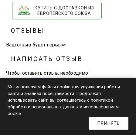
КУПИТЬ С ДОСТАВКОЙ ИЗ
ЕВРОПЕЙСКОГО СОЮЗА
ОТЗЫВЫ
Ваш отзыв будет первым
НАПИСАТЬ ОТЗЫВ
Чтобы оставить отзыв, необходимо
авторизоваться
Мы используем файлы cookie для улучшения работы
сайта и анализа посещаемости. Продолжая
+7-929-648-0-770
использовать сайт, вы соглашаетесь с
политикой
Телефон и WhatsApp
обработки персональных данных
и использованием
© 2026 Издательский дом «Книжники»
cookie.
ПРИНЯТЬ
0