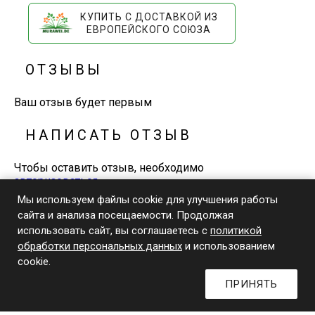
КУПИТЬ С ДОСТАВКОЙ ИЗ
ЕВРОПЕЙСКОГО СОЮЗА
ОТЗЫВЫ
Ваш отзыв будет первым
НАПИСАТЬ ОТЗЫВ
Чтобы оставить отзыв, необходимо
авторизоваться
Мы используем файлы cookie для улучшения работы
сайта и анализа посещаемости. Продолжая
+7-929-648-0-770
использовать сайт, вы соглашаетесь с
политикой
Телефон и WhatsApp
обработки персональных данных
и использованием
© 2026 Издательский дом «Книжники»
cookie.
ПРИНЯТЬ
0