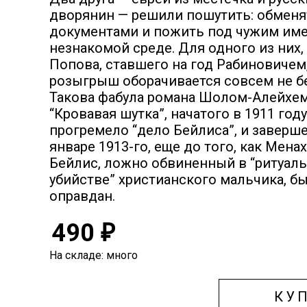
дворянин — решили пошутить: обменя
документами и пожить под чужим им
незнакомой среде. Для одного из них,
Попова, ставшего на год Рабиновичем
розыгрыш оборачивается совсем не б
Такова фабула романа Шолом-Алейхе
“Кровавая шутка”, начатого в 1911 году
прогремело “дело Бейлиса”, и заверш
январе 1913-го, еще до того, как Мен
Бейлис, ложно обвиненный в “ритуал
убийстве” христианского мальчика, б
оправдан.
490
₽
На складе: много
КУ