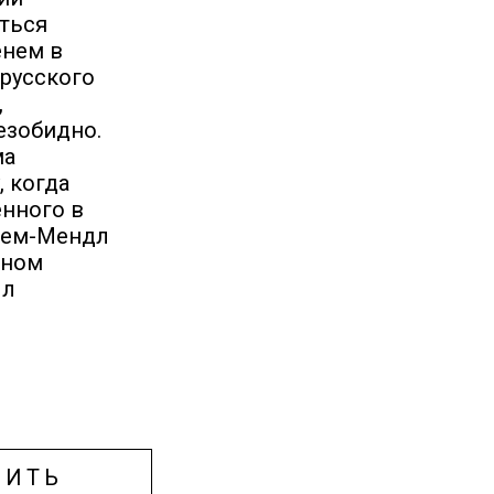
ться
енем в
 русского
,
езобидно.
ма
, когда
енного в
ахем-Мендл
ьном
ыл
ПИТЬ