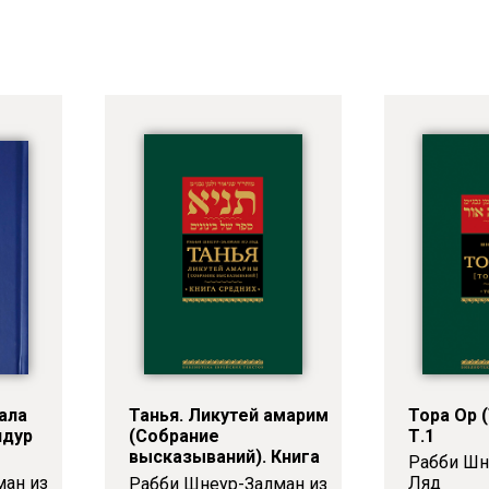
ала
Танья. Ликутей амарим
Тора Ор (
идур
(Собрание
Т.1
высказываний). Книга
Рабби Шн
средних
ман из
Ляд
Рабби Шнеур-Залман из