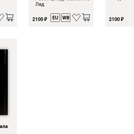
Ляд
EU
WB
2100
2100
₽
₽
вала