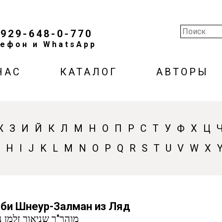
-929-648-0-770
ефон и WhatsApp
НАС
КАТАЛОГ
АВТОРЫ
Ж
З
И
Й
К
Л
М
Н
О
П
Р
С
Т
У
Ф
Х
Ц
G
H
I
J
K
L
M
N
O
P
Q
R
S
T
U
V
W
X
би Шнеур-Залман из Ляд
מוהר"ר שניאור זלמן נ