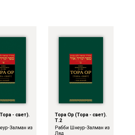
Тора - свет).
Тора Ор (Тора - свет).
Т.2
еур-Залман из
Рабби Шнеур-Залман из
Ляд