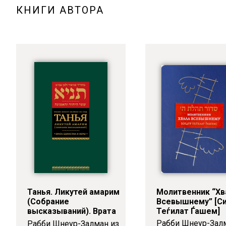
КНИГИ АВТОРА
Танья. Ликутей амарим
Молитвенник “Хв
(Собрание
Всевышнему” [С
высказываний). Врата
Теѓилат Ѓашем]
единства и веры
Рабби Шнеур-Зал
Рабби Шнеур-Залман из