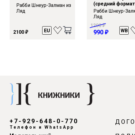
(средний формат
Рабби Шнеур-Залман из
Ляд
Рабби Шнеур-Зал
Ляд
1200
₽
EU
WB
990
₽
2100
₽
+7-929-648-0-770
ДОГ
Телефон и WhatsApp