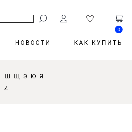
0
НОВОСТИ
КАК КУПИТЬ
Ч
Ш
Щ
Э
Ю
Я
Y
Z