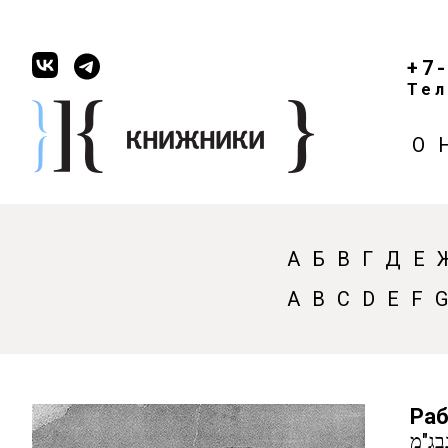
+7
Тел
О 
А
Б
В
Г
Д
Е
A
B
C
D
E
F
Раб
בג"מ