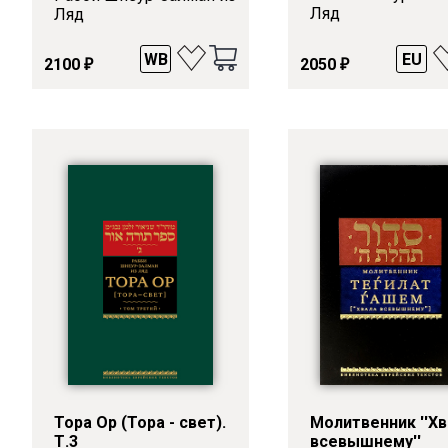
Ляд
Ляд
WB
EU
2100
2050
₽
₽
Тора Ор (Тора - свет).
Молитвенник ''Х
Т.3
всевышнему''