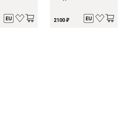
EU
EU
2100
₽